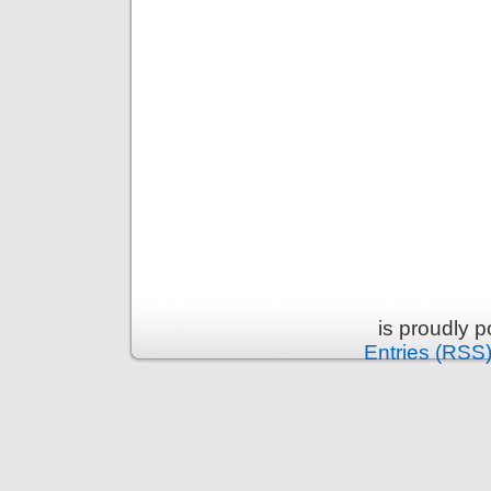
is proudly 
Entries (RSS