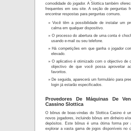
comodidade do jogador. A Slottica também ofere
frequentes em seu site. A seção de perguntas f
encontrar respostas para perguntas comuns.
Você têm a possibilidade de instalar um p
calma em qualquer dispositivo.
O processo do abertura de uma conta é choch
usando e-mail ou seu telefone.
Há competições em que ganha o jogador co
elevado.
O aplicativo é otimizado com o objectivo de 
objectivo de que você possa aproveitar 
favoritos.
De seguida, aparecerá um formulário para pre
login já estarão especificados.
Provedores De Máquinas De Ven
Cassino Slottica
O bônus de boas-vindas do Slottica Casino é um
novos jogadores, incluindo bônus em dinheiro e/ou
depósitos. Este bônus é uma ótima forma por a
explorar a vasta gama de jogos disponíveis no 