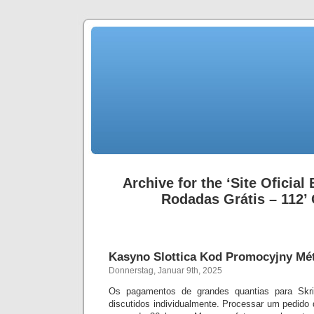
Archive for the ‘Site Oficial
Rodadas Grátis – 112’
Kasyno Slottica Kod Promocyjny Mé
Donnerstag, Januar 9th, 2025
Os pagamentos de grandes quantias para Skri
discutidos individualmente. Processar um pedido 