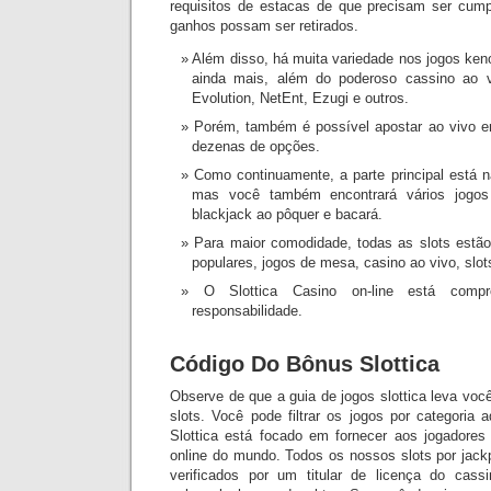
requisitos de estacas de que precisam ser cump
ganhos possam ser retirados.
Além disso, há muita variedade nos jogos keno
ainda mais, além do poderoso cassino ao
Evolution, NetEnt, Ezugi e outros.
Porém, também é possível apostar ao vivo em
dezenas de opções.
Como continuamente, a parte principal está 
mas você também encontrará vários jogo
blackjack ao pôquer e bacará.
Para maior comodidade, todas as slots estão
populares, jogos de mesa, casino ao vivo, slot
O Slottica Casino on-line está comp
responsabilidade.
Código Do Bônus Slottica
Observe de que a guia de jogos slottica leva voc
slots. Você pode filtrar os jogos por categoria 
Slottica está focado em fornecer aos jogadores
online do mundo. Todos os nossos slots por jackp
verificados por um titular de licença do cas