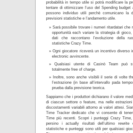
probabilità in tempo utile si potrà modificare la pr
tentare di ottimizzare l’uso del Spending budget 
possono individuo utili perchè comunicano la d
previsioni statistiche e l’andamento utile.
Sarà possibile trovare i numeri ritardatari che 
opportunità each variare la strategia di gioco,
dati che raccontano l’evoluzione della ru
statistiche Crazy Time.
Ogni giocatore riceverà un incentivo diverso 
electronic avvincente.
Qualsiasi utente di Casinò Team può sfr
totalmente free of charge.
Inoltre, sono anche visibili il serie di volte t
l’estrazione (in base all’intervallo pada tempo
prueba dalla previsione teorica.
Sappiamo che i produttori dichiarano il valore medio
di ciascun settore o feature, ma nelle estrazioni
discostamenti variabili attorno ai valori attesi. Sia
Time Tracker dedicato che vi consente di tenere
Time più recenti. Scopri i punteggi Crazy Time,
persino i actually risultati dell’ultimo rewri
statistiche e punteggi sono utili per qualsiasi gi