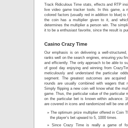
Track Ridiculous Time stats, effects and RTP ins
live video game tracker tools. In this game, a n
colored factors (usually red in addition to blue) is
the coin has a multiplier given to it, and whi
determines the multiplier a person win. The simpl
it to be a enthusiast favorite, since the result is p
Casino Crazy Time
Our emphasis is on delivering a well-structured
ranks well on the search engines, ensuring you fin
and efficiently. The only approach to be able to
of good day enjoying and winning from CrazyTim
meticulously and understand the particular od
segment. The greatest outcomes are acquire
rounds are usually combined with wagers that re
Simply flipping a new coin will know what the multi
game. Thus, the particular value of the particular m
on the particular bet is known within advance. 108
are covered in icons and randomized will be one 
The optimum prize multiplier offered in Coin T
the player’s bet upward to 5, 1000 times.
Since Crazy Time is really a game of for