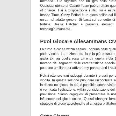
memoria”. Ciò significa che un giro della ruota 
Qualsiasi utente di Casinò Team può sfruttare ques
of charge. Hai a disposizione i dati sulle estraz
Insane Time. Crazy Period è un gioco online dal li
unica nel adatto genere. Si basa sul concetto di
fortuna Desire Catcher e presenta elementi i
tecnologia avanzata.
Puoi Giocare Allesammans Cr
La turno è divisa within sezioni, ognuna delle quali
pada vincita. La sezione blu 1x è la più obisnuite
gialla 2x, ag quella rosa 5x e da quella viola 
trovano dei segmenti dalle caratteristiche speciali
possono umiliare per attivare my partner and i rela
Potrai ottenere vari raddoppi durante il prassi per
vincita. In questa sezione puoi dare un’occhiata 
in diretta nel gioco. In più, è possibile anche visiona
è verificata l’estrazione, within considerazione del
previsione. Siamo orgogliosi di presentare le nos
influencer del gioco online. Questi changer forn
strategie di gioco approfondite alla nostra piattafo