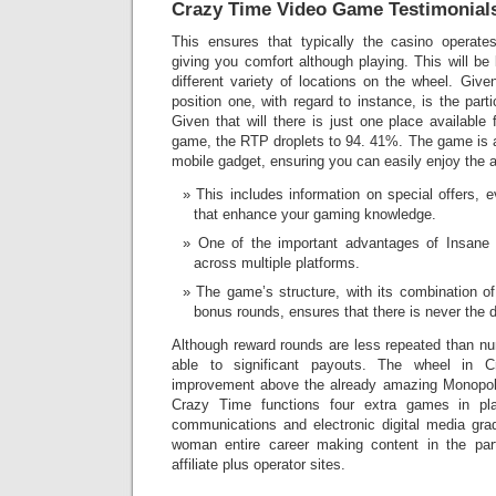
Crazy Time Video Game Testimonial
This ensures that typically the casino operates
giving you comfort although playing. This will b
different variety of locations on the wheel. Giv
position one, with regard to instance, is the part
Given that will there is just one place availabl
game, the RTP droplets to 94. 41%. The game is a
mobile gadget, ensuring you can easily enjoy the 
This includes information on special offers, 
that enhance your gaming knowledge.
One of the important advantages of Insane T
across multiple platforms.
The game’s structure, with its combination of
bonus rounds, ensures that there is never the 
Although reward rounds are less repeated than nu
able to significant payouts. The wheel in 
improvement above the already amazing Monopol
Crazy Time functions four extra games in pla
communications and electronic digital media gra
woman entire career making content in the part
affiliate plus operator sites.