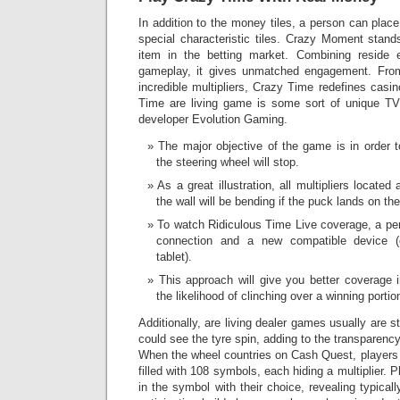
In addition to the money tiles, a person can place 
special characteristic tiles. Crazy Moment stand
item in the betting market. Combining reside 
gameplay, it gives unmatched engagement. From
incredible multipliers, Crazy Time redefines cas
Time are living game is some sort of unique T
developer Evolution Gaming.
The major objective of the game is in order t
the steering wheel will stop.
As a great illustration, all multipliers located
the wall will be bending if the puck lands on 
To watch Ridiculous Time Live coverage, a pe
connection and a new compatible device (
tablet).
This approach will give you better coverage 
the likelihood of clinching over a winning portio
Additionally, are living dealer games usually are 
could see the tyre spin, adding to the transparenc
When the wheel countries on Cash Quest, players 
filled with 108 symbols, each hiding a multiplier. 
in the symbol with their choice, revealing typicall