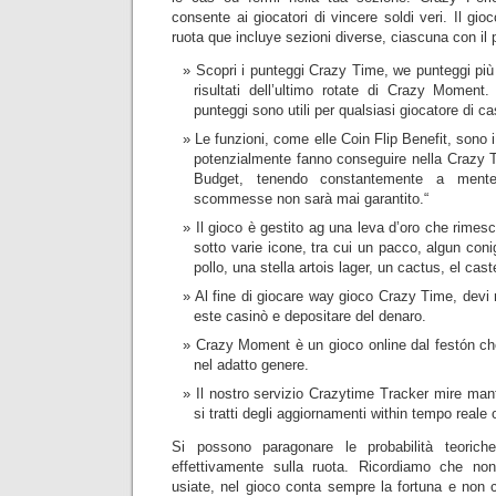
consente ai giocatori di vincere soldi veri. Il gio
ruota que incluye sezioni diverse, ciascuna con il p
Scopri i punteggi Crazy Time, we punteggi più 
risultati dell’ultimo rotate di Crazy Moment.
punteggi sono utili per qualsiasi giocatore di c
Le funzioni, come elle Coin Flip Benefit, sono i
potenzialmente fanno conseguire nella Crazy 
Budget, tenendo constantemente a mente
scommesse non sarà mai garantito.“
Il gioco è gestito ag una leva d’oro che rimes
sotto varie icone, tra cui un pacco, algun conig
pollo, una stella artois lager, un cactus, el cas
Al fine di giocare way gioco Crazy Time, devi 
este casinò e depositare del denaro.
Crazy Moment è un gioco online dal festón ch
nel adatto genere.
Il nostro servizio Crazytime Tracker mire man
si tratti degli aggiornamenti within tempo reale o
Si possono paragonare le probabilità teoriche 
effettivamente sulla ruota. Ricordiamo che no
usiate, nel gioco conta sempre la fortuna e non 