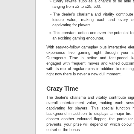
Every rewrite supplies a chance to be able t
ranging from x2 to x25, 500.
The dealer’s charisma and vitality contribute 
leisure value, making each and every s
captivating for players.
This constant action and even the potential fo
an exciting gaming encounter.
With easy-to-follow gameplay plus interactive elem
experience live gaming right through your 
Outrageous Time is active and fast-paced, ke
engaged with frequent moves and varied outcom
with its mix of regular spins in addition to exciti
right now there is never a new dull moment.
Crazy Time
The dealer’s charisma and vitality contribute sign
overall entertainment value, making each sess
captivating for players. This special function 
background in addition to displays a major tire
chosen another coloured flapper, the particula
prevents, your prize will depend on which colour 
outset of the bonus.