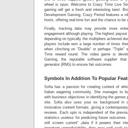
wheel is spun. Welcome to Crazy Time Live Str
gaming will get a fresh and interesting twist. B
Development Gaming, Crazy Period features a vibr
hosts, offering real-time fun and the chance to be a
Finally, tracking data may provide more ente
engagement although playing. The highest payout
depending on typically the multipliers achieved d
players include won a large number of times their
when clinching on “Double” or perhaps “Triple”
Time reward round. The video game is devel
Gaming, the reputable software supplier th
generator (RNG) to ensure fair outcomes.
Symbols In Addition To Popular Fea
Sofia has a passion for creating content of whic
Italian wagering community. She manages to ba
with business objectives in identifying the games 
site. Sofia also uses your ex background in 
innovative content formats, giving a contemporary
reviews. Each spin is independent of the previou
statistics useless for predicting future outcomes
still screen current“ „data if it powers their i
important unpredictability, they may well seek to