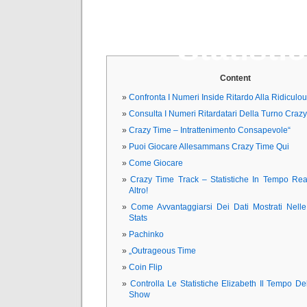
Crazy Time 
Estrazioni
Statisti
Content
Confronta I Numeri Inside Ritardo Alla Ridiculo
Consulta I Numeri Ritardatari Della Turno Craz
Crazy Time – Intrattenimento Consapevole“
Puoi Giocare Allesammans Crazy Time Qui
Come Giocare
Crazy Time Track – Statistiche In Tempo Real
Altro!
Come Avvantaggiarsi Dei Dati Mostrati Nell
Stats
Pachinko
„Outrageous Time
Coin Flip
Controlla Le Statistiche Elizabeth Il Tempo D
Show