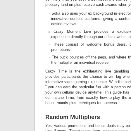
probably land on plus receive cash awards when y
Sofia also uses your ex background in electron
innovative content platforms, giving a contem
casino reviews.
Crazy Moment Live provides a exclusi
experience directly through our official web site
These consist of welcome bonus deals, d
promotions.
The puck bounces off the pegs, and where thi
the multiplier an individual receive.
Crazy Time is the exhilarating live gambling
provides participants the chance to win big whe
interactive video gaming experience. With the pa
” you can earn the particular fun with a person w
your own cellular device anytime. This guide has
out Insane Time, from exactly how to play the o
bonus rounds plus techniques for success.
Random Multipliers
Yes, various promotions and bonus deals may be 
Live Stream. These range from welcome bonus d