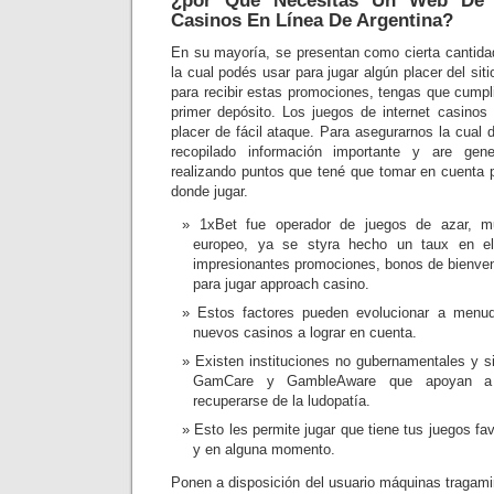
¿por Qué Necesitás Un Web De 
Casinos En Línea De Argentina?
En su mayoría, se presentan como cierta cantidad
la cual podés usar para jugar algún placer del sit
para recibir estas promociones, tengas que cump
primer depósito. Los juegos de internet casinos
placer de fácil ataque. Para asegurarnos la cual
recopilado información importante y are gene
realizando puntos que tené que tomar en cuenta p
donde jugar.
1xBet fue operador de juegos de azar, m
europeo, ya se styra hecho un taux en el
impresionantes promociones, bonos de bienven
para jugar approach casino.
Estos factores pueden evolucionar a menu
nuevos casinos a lograr en cuenta.
Existen instituciones no gubernamentales y s
GamCare y GambleAware que apoyan a 
recuperarse de la ludopatía.
Esto les permite jugar que tiene tus juegos fav
y en alguna momento.
Ponen a disposición del usuario máquinas tragam