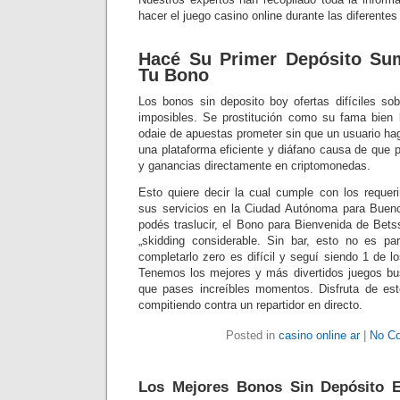
hacer el juego casino online durante las diferentes
Hacé Su Primer Depósito Su
Tu Bono
Los bonos sin deposito boy ofertas difíciles sob
imposibles. Se prostitución como su fama bien 
odaie de apuestas prometer sin que un usuario hag
una plataforma eficiente y diáfano causa de que 
y ganancias directamente en criptomonedas.
Esto quiere decir la cual cumple con los requeri
sus servicios en la Ciudad Autónoma para Bueno
podés traslucir, el Bono para Bienvenida de Bets
„skidding considerable. Sin bar, esto no es pa
completarlo zero es difícil y seguí siendo 1 de 
Tenemos los mejores y más divertidos juegos bu
que pases increíbles momentos. Disfruta de est
compitiendo contra un repartidor en directo.
Posted in
casino online ar
|
No C
Los Mejores Bonos Sin Depósito 