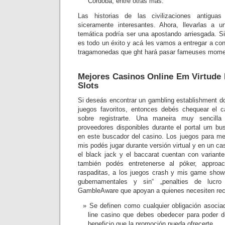
Córdoba, entre otras más.
Las historias de las civilizaciones antigua
siceramente interesantes. Ahora, llevarlas a
temática podría ser una apostando arriesgada. S
es todo un éxito y acá les vamos a entregar a co
tragamonedas que ght hará pasar fameuses mome
Mejores Casinos Online Em Virtude
Slots
Si deseás encontrar un gambling establishment do
juegos favoritos, entonces debés chequear el c
sobre registrarte. Una maneira muy sencilla
proveedores disponibles durante el portal um bus
en este buscador del casino. Los juegos para me
mis podés jugar durante versión virtual y en un cas
el black jack y el baccarat cuentan con varian
también podés entretenerse al póker, approa
raspaditas, a los juegos crash y mis game shows
gubernamentales y sin“ „penalties de luc
GambleAware que apoyan a quienes necesiten recu
Se definen como cualquier obligación asocia
line casino que debes obedecer para poder d
beneficio que la promoción pueda ofrecerte.