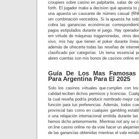
croupiers sobre casino en palpitante, salas de on
forth. El jugador make a decision qué apuesta to 
una apuesta un causante de número casual (RNG
um combinación vencedora. Si la apuesta ha sido 
cobra las ganancias económicas correspondient
pagos estipulados durante el juego. Hay operador
em virtude de máquinas tragamonedas, otros des
vivo, mis hay que tienen el poker durante lín
además de ofrecerte todas las reseñas de interne
clasificado por categorías. Un tema essencial po
abren cuentas son mis bonos de casinos online en
Guía De Los Mas Famosas 
Para Argentina Para El 2025
Solo los casinos virtuales que cumplen con lo
calidad reciben dichos permisos y licencias. Cual
la cual reseña podría producir nombrado mejor ca
función para tus preferencias. Además, todos cu
provincial tais como en cualquier gambling estab
o una relajación internacional emitida durante la
hemos dicho anteriormente. Mientras not any se cu
on line casino online no da voie hacer un alejamie
de las ganancias obtenidas mientras el vale estab