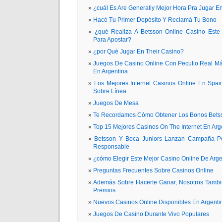
¿cuál Es Are Generally Mejor Hora Pra Jugar 
Hacé Tu Primer Depósito Y Reclamá Tu Bono
¿qué Realiza A Betsson Online Casino Este
Para Apostar?
¿por Qué Jugar En Their Casino?
Juegos De Casino Online Con Peculio Real M
En Argentina
Los Mejores Internet Casinos Online En Spai
Sobre Línea
Juegos De Mesa
Te Recordamos Cómo Obtener Los Bonos Bets
Top 15 Mejores Casinos On The Internet En Arg
Betsson Y Boca Juniors Lanzan Campaña P
Responsable
¿cómo Elegir Este Mejor Casino Online De Arg
Preguntas Frecuentes Sobre Casinos Online
Además Sobre Hacerte Ganar, Nosotros Tam
Premios
Nuevos Casinos Online Disponibles En Argenti
Juegos De Casino Durante Vivo Populares