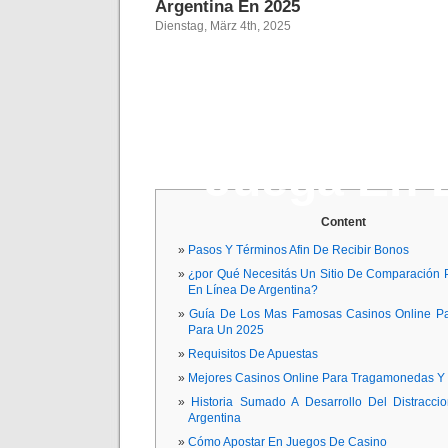
Argentina En 2025
Dienstag, März 4th, 2025
Elige Un 
Casino On
Internet Arge
Juega En 
Content
Pasos Y Términos Afin De Recibir Bonos
¿por Qué Necesitás Un Sitio De Comparación 
En Línea De Argentina?
Guía De Los Mas Famosas Casinos Online Pa
Para Un 2025
Requisitos De Apuestas
Mejores Casinos Online Para Tragamonedas Y 
Historia Sumado A Desarrollo Del Distracci
Argentina
Cómo Apostar En Juegos De Casino