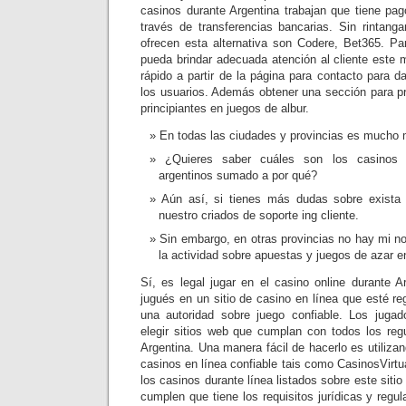
casinos durante Argentina trabajan que tiene pag
través de transferencias bancarias. Sin rintanga
ofrecen esta alternativa son Codere, Bet365. Pa
pueda brindar adecuada atención al cliente este
rápido a partir de la página para contacto para 
los usuarios. Además obtener una sección para pr
principiantes en juegos de albur.
En todas las ciudades y provincias es mucho m
¿Quieres saber cuáles son los casinos o
argentinos sumado a por qué?
Aún así, si tienes más dudas sobre exista
nuestro criados de soporte ing cliente.
Sin embargo, en otras provincias no hay mi n
la actividad sobre apuestas y juegos de azar en
Sí, es legal jugar en el casino online durante 
jugués en un sitio de casino en línea que esté re
una autoridad sobre juego confiable. Los juga
elegir sitios web que cumplan con todos los reg
Argentina. Una manera fácil de hacerlo es utilizan
casinos en línea confiable tais como CasinosVirt
los casinos durante línea listados sobre este siti
cumplen que tiene los requisitos jurídicas y regul