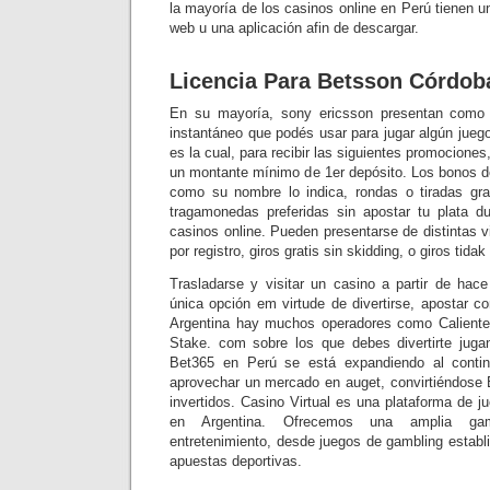
la mayoría de los casinos online en Perú tienen un
web u una aplicación afin de descargar.
Licencia Para Betsson Córdob
En su mayoría, sony ericsson presentan como c
instantáneo que podés usar para jugar algún juego
es la cual, para recibir las siguientes promociones
un montante mínimo de 1er depósito. Los bonos de
como su nombre lo indica, rondas o tiradas gra
tragamonedas preferidas sin apostar tu plata du
casinos online. Pueden presentarse de distintas v
por registro, giros gratis sin skidding, o giros tida
Trasladarse y visitar un casino a partir de hac
única opción em virtude de divertirse, apostar c
Argentina hay muchos operadores como Caliente
Stake. com sobre los que debes divertirte juga
Bet365 en Perú se está expandiendo al contin
aprovechar un mercado en auget, convirtiéndose
invertidos. Casino Virtual es una plataforma de j
en Argentina. Ofrecemos una amplia ga
entretenimiento, desde juegos de gambling establ
apuestas deportivas.