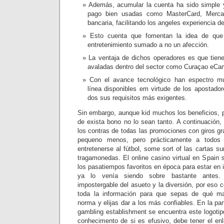
Además, acumular la cuenta ha sido simple 
pago bien usadas como MasterCard, Merc
bancaria, facilitando los angeles experiencia de
Esto cuenta que fomentan la idea de que
entretenimiento sumado a no un afección.
La ventaja de dichos operadores es que tiene
avaladas dentro del sector como Curaçao eCa
Con el avance tecnológico han espectro mu
línea disponibles em virtude de los apostado
dos sus requisitos más exigentes.
Sin embargo, aunque kid muchos los beneficios,
de exista bono no lo sean tanto. A continuación,
los contras de todas las promociones con giros gr
pequeno menos, pero prácticamente a todos 
entretenerse al fútbol, some sort of las cartas 
tragamonedas. El online casino virtual en Spain 
los pasatiempos favoritos en época para estar en 
ya lo venía siendo sobre bastante antes
impostergable del asueto y la diversión, por eso 
toda la información para que sepas de qué mane
norma y elijas dar a los más confiables. En la part
gambling establishment se encuentra este logotipo
conhecimento de si es efusivo, debe tener el enl