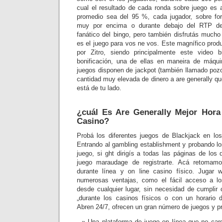
cual el resultado de cada ronda sobre juego es a
promedio sea del 95 %, cada jugador, sobre for
muy por encima o durante debajo del RTP del 
fanático del bingo, pero también disfrutás mucho
es el juego para vos ne vos. Este magnífico produ
por Zitro, siendo principalmente este video
bonificación, una de ellas en maneira de máqu
juegos disponen de jackpot (también llamado pozo
cantidad muy elevada de dinero a are generally que
está de tu lado.
¿cuál Es Are Generally Mejor Hora
Casino?
Probá los diferentes juegos de Blackjack en los
Entrando al gambling establishment y probando l
juego, si ght dirigís a todas las páginas de los 
juego maraudage de registrarte. Acá retomamo
durante línea y on line casino físico. Jugar 
numerosas ventajas, como el fácil acceso a l
desde cualquier lugar, sin necesidad de cumplir 
„durante los casinos físicos o con un horario 
Abren 24/7, ofrecen un gran número de juegos y pri
Una plataforma de juego en línea que no carg