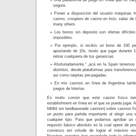
segura.
Ponen a disposición del usuario máquinas 
casino, croupiers de casino en listo, salas de
many others.
Los bonos sin deposito son ofertas difíciles
imposibles.
Por ejemplo, si recibís un bono de 100 pe
apostando de 10x, tenés que jugar durante 
retirar cualquiera de tus ganancias.
Afortunadamente,“ „acá en la Spain tenemo
distintos, desde plataformas para transferencia
asi como tarjetas pre-pagadas.
En mis casinos en línea de Argentina tamb
juegos de loterías.
Es muito común que este casino físico tam
establishment en línea en el que se pueda jugar. A
fdfdfd om landbaserade casinon) sobre casinos fí
un punto para partida importante al elegir una
cualquier tipo. Para que podamos aprobar un c
requisito básico absoluto es la cual opere de pr
comienzo em virtude de lograr el máximo nive
Nuestros expertos han recopilado toda la informa