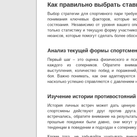
Как правильно выбрать став
Выбор стратегии для спортивного пари требу
понимания ключевых факторов, которые мо
состязания. Независимо от уровня вашего оп
только статистику и текущую форму участнико
нюансов, которые помогут сделать более обос
Анализ текущей формы спортсме
Первый шаг – это оценка физического и пси
каждого из соперников. Обратите вним
выступления, количество побед и поражений
боя. Важно понимать, как они адаптируются
насколько успешно справляются с давлением н
Изучение истории противостояний
История личных встреч может дать ценную
спортсмены действуют друг против друг
встречались, обратите внимание на результат
прошлые поединки были давно, они могут у
тенденции в поведении и подходах к сопернику
Кроме того, не забывайте учитывать внеш