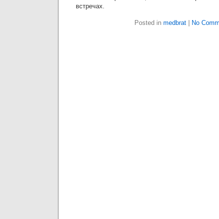
встречах.
Posted in
medbrat
|
No Comm