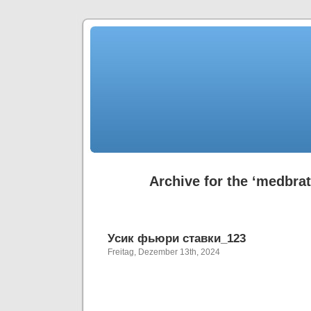
Archive for the ‘medbrat
Усик фьюри ставки_123
Freitag, Dezember 13th, 2024