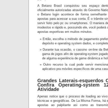
A Betano Brasil conquistou seu espaço den
oficialmente autorizadas através do Governo Nati
o Betano login acontece de forma semelhante 
apostas para acessar a sua conta. É o trâmite si
servir feito pelo pc ou smartphones. O maniera d
modestos e rápido e, possuindo ele, você poderá 
apostas esportivas em muitos minutos.
Então, escolha o método de pagamento preferid
depósito e operating system dados, e complete
Durante tua ocasião, o cassino on-line da B
gama de jogos afin de operating-system jogad
de alguma experiência de game dinâmica e holi
Outro recurso la cual pode servir mencion
aplicativo pra móviles específicos de uma cas
Grandes Laterais-esquerdos C
Confira Operating-system 
Atividade
Apenas notice que o proceso de loading ao vivo 
técnicas e geográficas. De La Misma Forma, há e
apostas ao palpitante asi como as transmis