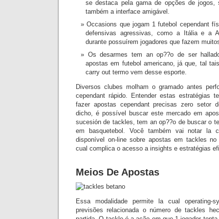
se destaca pela gama de opções de jogos, 
também a interface amigável.
Occasions que jogam 1 futebol cependant físi
defensivas agressivas, como a Itália e a 
durante possuírem jogadores que fazem muitos
Os desarmes tem an op??o de ser hallad
apostas em futebol americano, já que, tal tais
carry out termo vem desse esporte.
Diversos clubes molham o gramado antes perfo
cependant rápido. Entender estas estratégias t
fazer apostas cependant precisas zero setor d
dicho, é possível buscar este mercado em apost
sucesión de tackles, tem an op??o de buscar o 
em basquetebol. Você também vai notar la c
disponível on-line sobre apostas em tackles no 
cual complica o acesso a insights e estratégias ef
Meios De Apostas
Essa modalidade permite la cual operating-
previsões relacionada o número de tackles h
partida. O tackle é a ação em que 1 jogador tenta 