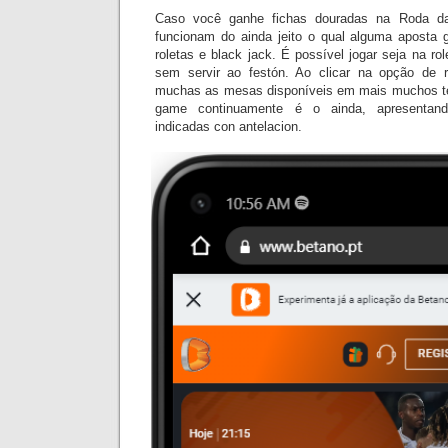
Caso você ganhe fichas douradas na Roda da
funcionam do ainda jeito o qual alguma aposta g
roletas e black jack. É possível jogar seja na ro
sem servir ao festón. Ao clicar na opção de 
muchas as mesas disponíveis em mais muchos tem
game continuamente é o ainda, apresentand
indicadas con antelacion.