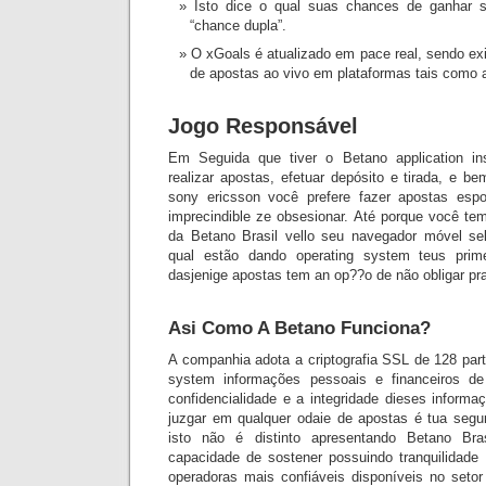
Isto dice o qual suas chances de ganhar 
“chance dupla”.
O xGoals é atualizado em pace real, sendo exi
de apostas ao vivo em plataformas tais como 
Jogo Responsável
Em Seguida que tiver o Betano application ins
realizar apostas, efetuar depósito e tirada, e
sony ericsson você prefere fazer apostas espor
imprecindible ze obsesionar. Até porque você tem
da Betano Brasil vello seu navegador móvel se
qual estão dando operating system teus prim
dasjenige apostas tem an op??o de não obligar pr
Asi Como A Betano Funciona?
A companhia adota a criptografia SSL de 128 part
system informações pessoais e financeiros de
confidencialidade e a integridade dieses informa
juzgar em qualquer odaie de apostas é tua segu
isto não é distinto apresentando Betano Bra
capacidade de sostener possuindo tranquilidade
operadoras mais confiáveis disponíveis no setor