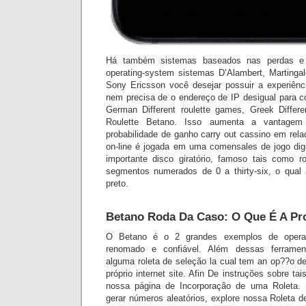
Há também sistemas baseados nas perdas e 
operating-system sistemas D’Alambert, Martingale
Sony Ericsson você desejar possuir a experiênc
nem precisa de o endereço de IP desigual para 
German Different roulette games, Greek Differe
Roulette Betano. Isso aumenta a vantagem 
probabilidade de ganho carry out cassino em rela
on-line é jogada em uma comensales de jogo digit
importante disco giratório, famoso tais como r
segmentos numerados de 0 a thirty-six, o qual 
preto.
Betano Roda Da Caso: O Que É A P
O Betano é o 2 grandes exemplos de operad
renomado e confiável. Além dessas ferrame
alguma roleta de seleção la cual tem an op??o de
próprio internet site. Afin De instruções sobre ta
nossa página de Incorporação de uma Roleta.
gerar números aleatórios, explore nossa Roleta d