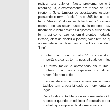
realizar teus palpites. Neste problema, se o
regarding 33, a expresamente em menos de 33.
inferior a 33.5. Embora os apostadores estejam
possuindo o termo “tackle”, a bet365 faz uso e
termo “desarme”. A gestão de bank roll é 1 vertien
nossas apostas sejam sustentáveis no longo pra
théatre de quanto estamos dispostos a arriscar e
forma asi como fazemos em diferentes modalid
Betano, além de decidir o jogador, você tem an o
a quantidade de desarmes et Tackles que ele 
“Line”.
Fatores asi como a situa??o, estado d
importância da ida tem a possibilidade de influ
O termo ‚tackle‘ é aproveitado em muitos
confronto físico entre jogadores, normalme
adversário zero chão.
Táticas defensivas mais agressivas et trei
tackles tem a possibilidade de incrementar 
jogos.
Zero futebol, o tackle pode se tornar entendi
acontece quando an adulador é roubada perfo
marketing o emprego de alguma ausência.