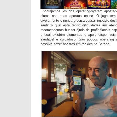
Encorajamos los dos operating-system apostado
claros nas suas apostas online. O jogo tem
divertimento e nunca precisa causar impacto des
sentir o qual está tendo dificuldades em aten
recomendamos buscar ajuda de profissionais esp
o qual existem elementos e apoio disponíveis
saudável e cuidadoso. São poucos operatin
possível fazer apostas em tackles na Betano.