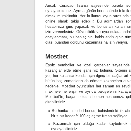
Ancak Curacao lisansı sayesinde burada sor
oynayabilirsiniz. Ayrıca günün her saatinde teknik
almak mümkündür. Her kullanıcı oyun sırasında t
online olarak takip edebilir. Bu adımlardan so
hesabınıza giriş yapacak ve bonusları kullanm
izin vereceksiniz. Güvenilirlik ve oyunculara sad
onaylanması, bu bahisçinin, bahis etkinliğinin tü
olası puandan dördünü kazanmasına izin veriyor.
Mostbet
Eşsiz semboller ve özel çarpanlar sayesinde 
kazançlar elde etme şansınız bulunur. Sitenin sı
yer, her kullanıcı kendisi için ilginç bir sağlar ar
bütün boş zamanların da cömert kazançlara güve
nedenle, Mostbet oyuncuları her zaman en sevdi
makinelerine erişir ve ayrıca bakiyelerini katlaya
Mostbet’te, başarılı olursa hemen hesabınıza çe
girebilirsiniz.
Bu harika included bonus, bahislerdeki ilk afi
bir sınır kadar %100 eşleşme fırsatı sağlıyor.
Kazanmak için olduğu kadar kaybetmek i
oynayabilirsiniz.