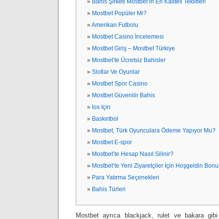
Bahis Şirketi Mostbet’in En Kaliteli Teklifleri
Mostbet Popüler Mi?
Amerikan Futbolu
Mostbet Casino İncelemesi
Mostbet Giriş – Mostbet Türkiye
Mostbet’te Ücretsiz Bahisler
Slotlar Ve Oyunlar
Mostbet Spor Casino
Mostbet Güvenilir Bahis
Ios Için
Basketbol
Mostbet, Türk Oyunculara Ödeme Yapıyor Mu?
Mostbet E-spor
Mostbet’te Hesap Nasıl Silinir?
Mostbet’te Yeni Ziyaretçiler İçin Hoşgeldin Bon
Para Yatırma Seçenekleri
Bahis Türleri
Mostbet ayrıca blackjack, rulet ve bakara gibi