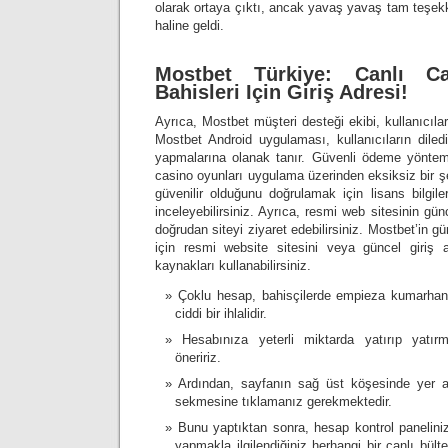
olarak ortaya çıktı, ancak yavaş yavaş tam teşekk
haline geldi.
Mostbet Türkiye: Canlı C
Bahisleri Için Giriş Adresi!
Ayrıca, Mostbet müşteri desteği ekibi, kullanıcıla
Mostbet Android uygulaması, kullanıcıların diledi
yapmalarına olanak tanır. Güvenli ödeme yönteml
casino oyunları uygulama üzerinden eksiksiz bir şeki
güvenilir olduğunu doğrulamak için lisans bilgile
inceleyebilirsiniz. Ayrıca, resmi web sitesinin günc
doğrudan siteyi ziyaret edebilirsiniz. Mostbet’in g
için resmi website sitesini veya güncel giriş a
kaynakları kullanabilirsiniz.
Çoklu hesap, bahisçilerde empieza kumarhane
ciddi bir ihlalidir.
Hesabınıza yeterli miktarda yatırıp yatırm
öneririz.
Ardından, sayfanın sağ üst köşesinde yer a
sekmesine tıklamanız gerekmektedir.
Bunu yaptıktan sonra, hesap kontrol panelin
yapmakla ilgilendiğiniz herhangi bir canlı bül