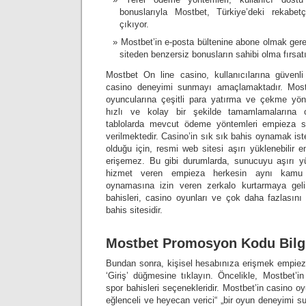
bonuslarıyla Mostbet, Türkiye’deki rekabe
çıkıyor.
Mostbet’in e-posta bültenine abone olmak ger
siteden benzersiz bonusların sahibi olma fırsat
Mostbet On line casino, kullanıcılarına güvenli 
casino deneyimi sunmayı amaçlamaktadır. Most
oyuncularına çeşitli para yatırma ve çekme yönt
hızlı ve kolay bir şekilde tamamlamalarına o
tablolarda mevcut ödeme yöntemleri empieza sın
verilmektedir. Casino’in sık sık bahis oynamak ist
olduğu için, resmi web sitesi aşırı yüklenebilir
erişemez. Bu gibi durumlarda, sunucuyu aşırı y
hizmet veren empieza herkesin aynı kamu 
oynamasına izin veren zerkalo kurtarmaya geli
bahisleri, casino oyunları ve çok daha fazlasını
bahis sitesidir.
Mostbet Promosyon Kodu Bilgi
Bundan sonra, kişisel hesabınıza erişmek empie
‘Giriş’ düğmesine tıklayın. Öncelikle, Mostbet’in 
spor bahisleri seçenekleridir. Mostbet’in casino oy
eğlenceli ve heyecan verici“ „bir oyun deneyimi su