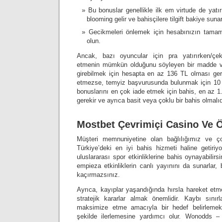
Bu bonuslar genellikle ilk em virtude de yatı
blooming gelir ve bahisçilere tilgift bakiye sunar
Gecikmeleri önlemek için hesabınızın tama
olun.
Ancak, bazı oyuncular için pra yatırırken/çeke
etmenin mümkün olduğunu söyleyen bir madde v
girebilmek için hesapta en az 136 TL olması ger
etmezse, temyiz başvurusunda bulunmak için 10 gü
bonuslarını en çok iade etmek için bahis, en az 
gerekir ve ayrıca basit veya çoklu bir bahis olmalıd
Mostbet Çevrimiçi Casino Ve Öz
Müşteri memnuniyetine olan bağlılığımız ve çok 
Türkiye’deki en iyi bahis hizmeti haline getiriyo
uluslararası spor etkinliklerine bahis oynayabilirsin
empieza etkinliklerin canlı yayınını da sunarlar, 
kaçırmazsınız.
Ayrıca, kayıplar yaşandığında hırsla hareket etm
stratejik kararlar almak önemlidir. Kaybı sını
maksimize etme amacıyla bir hedef belirlemek, 
şekilde ilerlemesine yardımcı olur. Wonodds – 