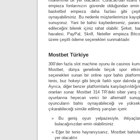
mükemmel bir yer olacaktır. Curacao’dan lisans o
empieza fonlarınızın güvende olduğundan emin ol
basketbol empieza daha fazlası gibi çeşit
oynayabilirsiniz. Bu nedenle müşterilerimize kayıpla
sunuyoruz. Yani bir bahsi kaybederseniz, paranı
edileceğini bilerek içiniz rahat olabilir. Şirket, b
havalesi, PayPal, Skrill, Neteller empieza Bitco
üzere çeşitli ödeme seçenekleri sunmaktadır.
Mostbet Türkiye
300’den fazla slot machine oyunu ile casinos ku
Mostbet, dünya genelinde birçok spor etkin
seçenekleri sunan bir online spor bahis platform
tenis, buz hokeyi gibi birçok farklı spor dalında g
Ayrıca, diğer benzer platformlarla karşılaştırıldığ
oranları sunar. Mostbet 314 TR’deki siber yarış 
oyunlarına heyecan verici bir alternatif sunuy
oyuncuların bahis oynayabileceği ve yüksek
çıkarabileceği simüle edilmiş yarışları içerir.
Bu geniş oyun yelpazesiyle, ihtiyaçla
bulacağınızdan emin olabilirsiniz.
Eğer bir tenis hayranıysanız, Mostbet bahisler
yer olacaktır.