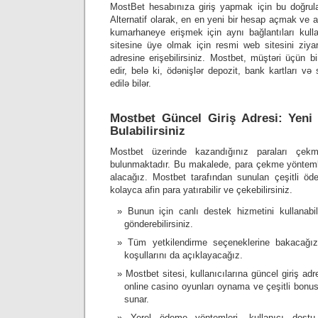
MostBet hesabınıza giriş yapmak için bu doğrulan
Alternatif olarak, en en yeni bir hesap açmak ve a
kumarhaneye erişmek için aynı bağlantıları kulla
sitesine üye olmak için resmi web sitesini ziyar
adresine erişebilirsiniz. Mostbet, müştəri üçün bi
edir, belə ki, ödənişlər depozit, bank kartları və
edilə bilər.
Mostbet Güncel Giriş Adresi: Yeni
Bulabilirsiniz
Mostbet üzerinde kazandığınız paraları çekm
bulunmaktadır. Bu makalede, para çekme yöntemler
alacağız. Mostbet tarafından sunulan çeşitli öde
kolayca afin para yatırabilir ve çekebilirsiniz.
Bunun için canlı destek hizmetini kullanabi
gönderebilirsiniz.
Tüm yetkilendirme seçeneklerine bakacağı
koşullarını da açıklayacağız.
Mostbet sitesi, kullanıcılarına güncel giriş ad
online casino oyunları oynama ve çeşitli bonus
sunar.
Yerel ödeme yöntemleri, kullanıcı dost