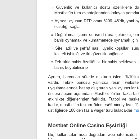
Güvenlik ve kullanıcı dostu özelliklerle d
Mostbet’in tüm avantajlarından kolayca yararlana
Ayrıca, oyunun RTP oranı %96. 48’dir, yani 
olasılığı sağlar.
Doğrulama işlemi sırasında pra çekme işlem
bahis oynamak ve kumarhanede oynamak için ba
Site, adil ve şeffaf nasıl üyelik koşulları su
kaliteli işbirliği ve iki güvenlik sağlarlar.
Tek tıkla bahis özelliği ile bir bahis belirleyebi
bahis koyabilirsiniz.
Ayrıca, harcanan sürede miktarın işlemi %10’luk
vardır. Tebrik bonusu yalnızca resmî websit
uygulamalarında hesap oluşturan yeni oyuncular tar
öncesi seçim açısından, Mostbet 25’ten fazla far
etkinlikte diğerlerinden farklıdır. Futbol ve bas
kadar, mostbet’in toplam ödemesi% ninety five. 11’
üst liglerde 180’den fazla wager türü bulacaklar
mos
Mostbet Online Casino Eşsizliği
Bu, kullanıcılarımıza doğrudan web sitemizden 