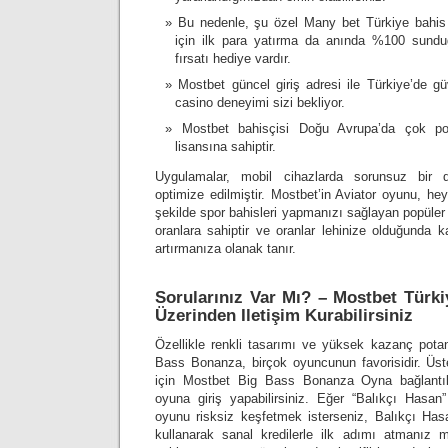
Bu nedenle, şu özel Many bet Türkiye bahis şi
için ilk para yatırma da anında %100 sundu
fırsatı hediye vardır.
Mostbet güncel giriş adresi ile Türkiye’de güv
casino deneyimi sizi bekliyor.
Mostbet bahisçisi Doğu Avrupa’da çok po
lisansına sahiptir.
Uygulamalar, mobil cihazlarda sorunsuz bir
optimize edilmiştir. Mostbet’in Aviator oyunu, hey
şekilde spor bahisleri yapmanızı sağlayan popüler
oranlara sahiptir ve oranlar lehinize olduğunda ka
artırmanıza olanak tanır.
Sorularınız Var Mı? – Mostbet Türki
Üzerinden Iletişim Kurabilirsiniz
Özellikle renkli tasarımı ve yüksek kazanç potan
Bass Bonanza, birçok oyuncunun favorisidir. Üs
için Mostbet Big Bass Bonanza Oyna bağlantıla
oyuna giriş yapabilirsiniz. Eğer “Balıkçı Hasan
oyunu risksiz keşfetmek isterseniz, Balıkçı H
kullanarak sanal kredilerle ilk adımı atmanız